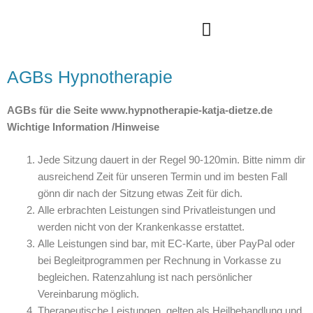
Zum
Inhalt
springen
Hypnotherapie & Coaching
Weitere Angebote
Seminare • Workshops
AGBs Hypnotherapie
AGBs für die Seite www.hypnotherapie-katja-dietze.de
Wichtige Information /Hinweise
Jede Sitzung dauert in der Regel 90-120min. Bitte nimm dir
ausreichend Zeit für unseren Termin und im besten Fall
gönn dir nach der Sitzung etwas Zeit für dich.
Alle erbrachten Leistungen sind Privatleistungen und
werden nicht von der Krankenkasse erstattet.
Alle Leistungen sind bar, mit EC-Karte, über PayPal oder
bei Begleitprogrammen per Rechnung in Vorkasse zu
begleichen. Ratenzahlung ist nach persönlicher
Vereinbarung möglich.
Therapeutische Leistungen, gelten als Heilbehandlung und